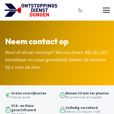
Neem contact op
Riool of afvoer verstopt? Bel ons direct. Wij zijn 24/7
bereikbaar en staan gemiddeld binnen 30 minuten
bij u voor de deur.
Gratis voorrijkosten
Binnen 30 min ter plaatse
Ook bij spoed
Bij spoed vaak al mogelijk
VCA- en Kiwa-
Volledig verzekerd
gecertificeerd
AVB tot 2,5 miljoen + CAR
BRL K10014