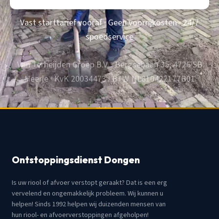
Vast starttarief vooraf · Geen voorrijkosten · 24/7
spoedservice
Van Terheijden Groep B.V. · Bergsebaan 35, 4726 SB
Heerle · KvK 20034473 · BTW NL810422177B01
Ontstoppingsdienst Dongen
Is uw riool of afvoer verstopt geraakt? Dat is een erg
vervelend en ongemakkelijk probleem. Wij kunnen u
helpen! Sinds 1992 helpen wij duizenden mensen van
hun riool- en afvoerverstoppingen afgeholpen!