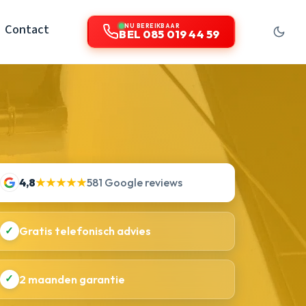
Contact
NU BEREIKBAAR
BEL 085 019 44 59
4,8
★★★★★
581 Google reviews
✓
Gratis telefonisch advies
✓
2 maanden garantie