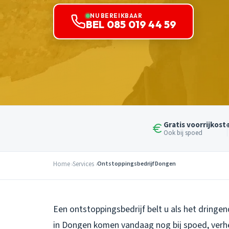
NU BEREIKBAAR
BEL 085 019 44 59
Gratis voorrijkost
Ook bij spoed
Home
Services
Ontstoppingsbedrijf Dongen
Een ontstoppingsbedrijf belt u als het dringen
in Dongen komen vandaag nog bij spoed, verh