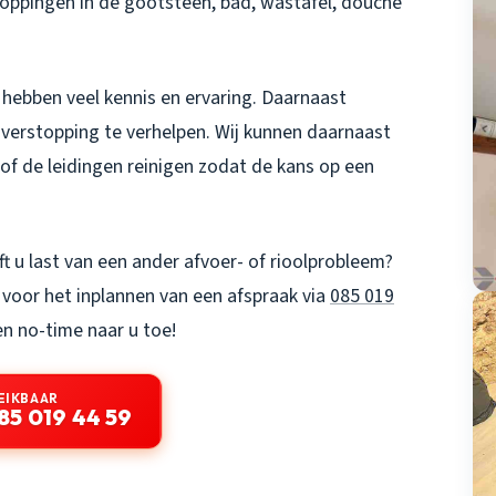
stoppingen in de gootsteen, bad, wastafel, douche
hebben veel kennis en ervaring. Daarnaast
e verstopping te verhelpen. Wij kunnen daarnaast
, of de leidingen reinigen zodat de kans op een
t u last van een ander afvoer- of rioolprobleem?
voor het inplannen van een afspraak via
085 019
n no-time naar u toe!
EIKBAAR
85 019 44 59